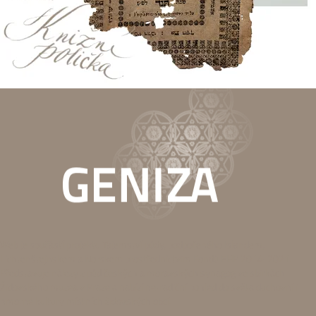
Web je součástí projektu Tajemství půdy, podpořeného Islandem,
Lichtenštejnskem a Norskem prostřednictvím Fondů EHP 2014-2021.
Představuje nálezy z půd českých a moravských synagog ve sbírkách
Židovského muzea v Praze a nabízí netradiční pohled do světa duchovní i
hmotné kultury místních židovských obcí.