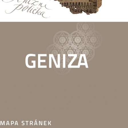
Web je součástí projektu Tajemství půdy, podpořeného Islandem,
Lichtenštejnskem a Norskem prostřednictvím Fondů EHP 2014-2021.
Představuje nálezy z půd českých a moravských synagog ve sbírkách
Židovského muzea v Praze a nabízí netradiční pohled do světa duchovní i
hmotné kultury místních židovských obcí.
MAPA STRÁNEK