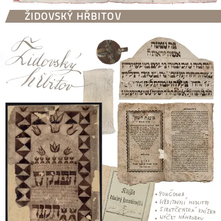
ŽIDOVSKÝ HŘBITOV