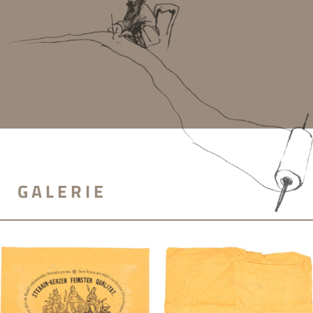
s německým nápisem a vyobrazením řeckých bohyní.
GALERIE