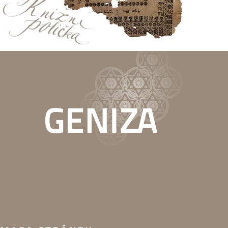
Web je součástí projektu Tajemství půdy, podpořeného Islandem,
Lichtenštejnskem a Norskem prostřednictvím Fondů EHP 2014-2021.
Představuje nálezy z půd českých a moravských synagog ve sbírkách
Židovského muzea v Praze a nabízí netradiční pohled do světa duchovní i
hmotné kultury místních židovských obcí.