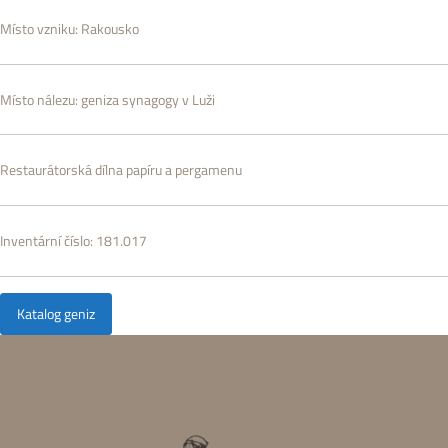
Místo vzniku:
Rakousko
Místo nálezu:
geniza synagogy v Luži
Restaurátorská dílna papíru a pergamenu
Inventární číslo:
181.017
Katalog geniz
O exponátu:
Obal na stearinové svíčky z Vídně, tisk na žlutém papíru