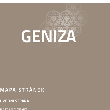
Web je součástí projektu Tajemství půdy, podpořeného Islandem,
Lichtenštejnskem a Norskem prostřednictvím Fondů EHP 2014-2021.
Představuje nálezy z půd českých a moravských synagog ve sbírkách
Židovského muzea v Praze a nabízí netradiční pohled do světa duchovní i
hmotné kultury místních židovských obcí.
MAPA STRÁNEK
ÚVODNÍ STRANA
KATALOG GENIZ