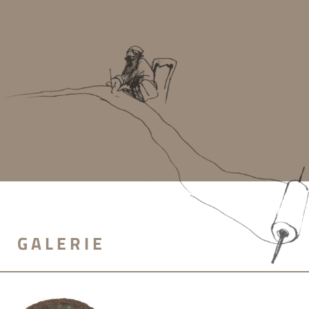
Miska na milodary z železného plechu je rozdělena na tři části, s
přepážkami pájenými cínovou pájkou. Ploché držadlo je
odlomeno.
GALERIE