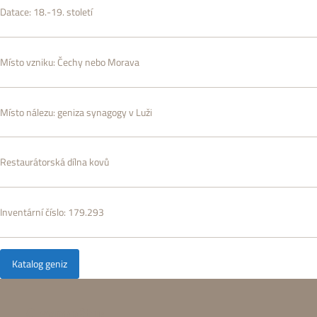
Datace:
18.-19. století
Místo vzniku:
Čechy nebo Morava
Místo nálezu:
geniza synagogy v Luži
Restaurátorská dílna kovů
Inventární číslo:
179.293
Katalog geniz
O exponátu: