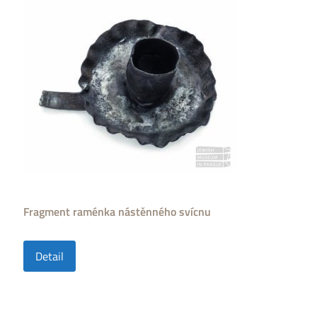
Fragment raménka nástěnného svícnu
Detail