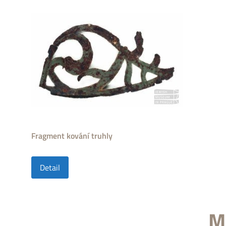
Fragment kování truhly
Detail
M