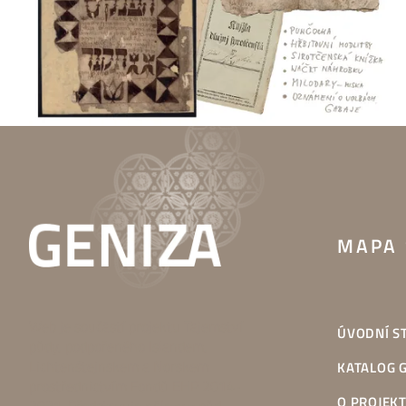
MAPA 
Web je součástí projektu Tajemství
ÚVODNÍ S
půdy, podpořeného Islandem,
Lichtenštejnskem a Norskem
KATALOG 
prostřednictvím Fondů EHP 2014-
O PROJEK